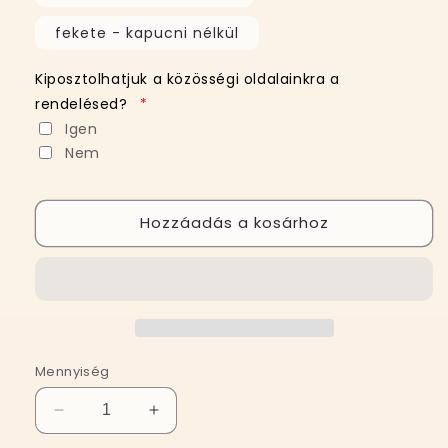
fekete - kapucni nélkül
Kiposztolhatjuk a közösségi oldalainkra a
rendelésed?
*
Igen
Nem
Hozzáadás a kosárhoz
Mennyiség
SAJÁT
SAJÁT
KÉPBŐL
KÉPBŐL