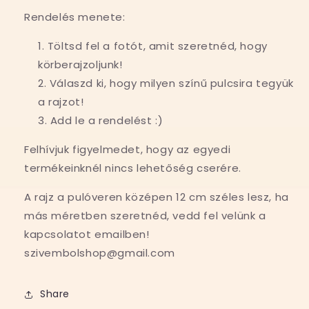
RAJZOS
RAJZOS
Rendelés menete:
pulcsi
pulcsi
mennyiségének
mennyiségének
Töltsd fel a fotót, amit szeretnéd, hogy
csökkentése
növelése
körberajzoljunk!
Válaszd ki, hogy milyen színű pulcsira tegyük
a rajzot!
Add le a rendelést :)
Felhívjuk figyelmedet, hogy az egyedi
termékeinknél nincs lehetőség cserére.
A rajz a pulóveren középen 12 cm széles lesz, ha
más méretben szeretnéd, vedd fel velünk a
kapcsolatot emailben!
szivembolshop@gmail.com
Share