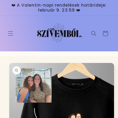
Ugrás a
❤️ A Valentin-napi rendelések határideje:
tartalomhoz
február 9. 23:59 ❤️
Kosár
Kihagyás, és
ugrás a
termékadatokra