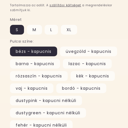
ár
Tartalmazza az adót. A
szállítási költséget
a megrendeléskor
számítjuk ki.
Méret
S
M
L
XL
Pulcsi színe:
bézs - kapucnis
üvegzöld - kapucnis
barna - kapucnis
lazac - kapucnis
rózsaszín - kapucnis
kék - kapucnis
vaj - kapucnis
bordó - kapucnis
dustypink - kapucni nélküli
dustygreen - kapucni nélküli
fehér - kapucni nélküli