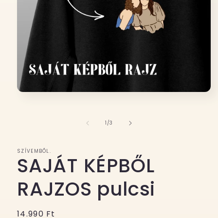
1.
médiafájl
megnyitása
a
/
1
/
3
modális
párbeszédpanelen
SZÍVEMBŐL.
SAJÁT KÉPBŐL
RAJZOS pulcsi
Normál
14.990 Ft