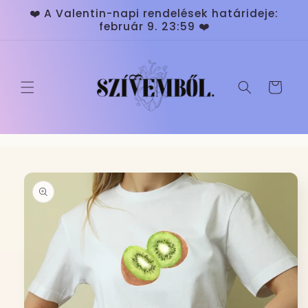
Ugrás a
❤️ A Valentin-napi rendelések határideje:
tartalomhoz
február 9. 23:59 ❤️
Kosár
Kihagyás, és
ugrás a
termékadatokra