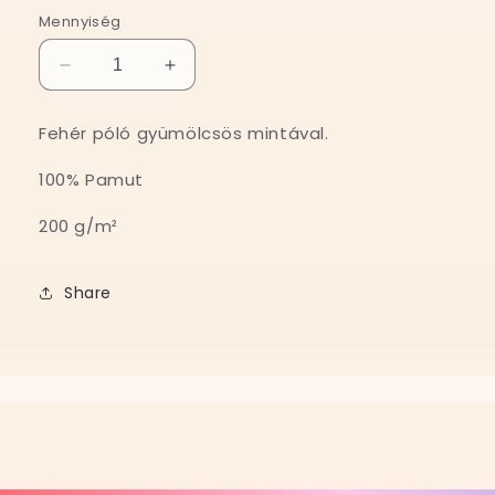
Mennyiség
KIWI
KIWI
póló
póló
//
//
Fehér póló gyümölcsös mintával.
THE
THE
FRUITS
FRUITS
100% Pamut
mennyiségének
mennyiségének
csökkentése
növelése
200 g/m²
Share