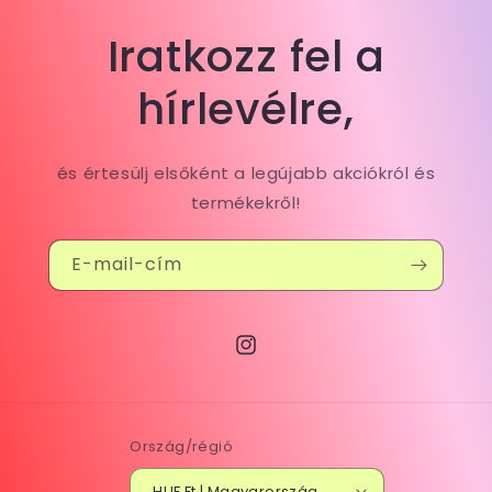
Iratkozz fel a
hírlevélre,
és értesülj elsőként a legújabb akciókról és
termékekről!
E-mail-cím
Instagram
Ország/régió
HUF Ft | Magyarország