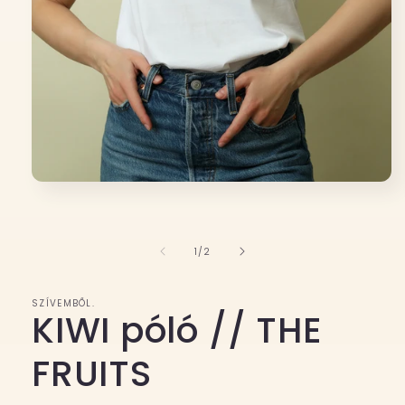
1.
médiafájl
megnyitása
a
modális
/
1
/
2
párbeszédpanelen
SZÍVEMBŐL.
KIWI póló // THE
FRUITS