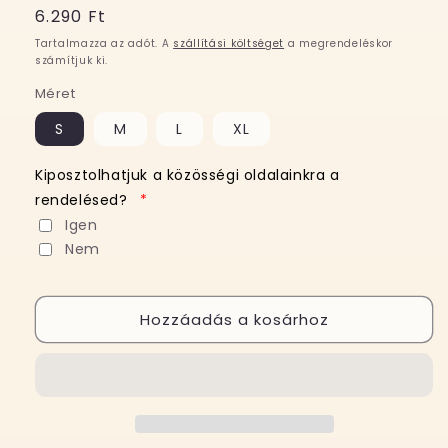
Normál
6.290 Ft
ár
Tartalmazza az adót. A
szállítási költséget
a megrendeléskor
számítjuk ki.
Méret
S
M
L
XL
Kiposztolhatjuk a közösségi oldalainkra a
rendelésed?
*
Igen
Nem
Hozzáadás a kosárhoz