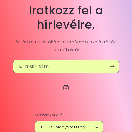
Iratkozz fel a
hírlevélre,
és értesülj elsőként a legújabb akciókról és
termékekről!
E-mail-cím
Instagram
Ország/régió
HUF Ft | Magyarország