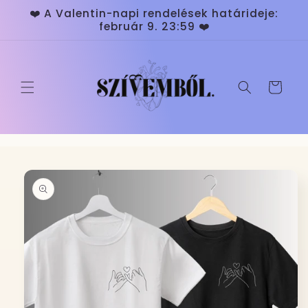
Ugrás a
❤️ A Valentin-napi rendelések határideje:
tartalomhoz
február 9. 23:59 ❤️
Kosár
Kihagyás, és
ugrás a
termékadatokra