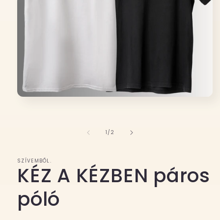
1.
médiafájl
megnyitása
a
modális
/
1
/
2
párbeszédpanelen
SZÍVEMBŐL.
KÉZ A KÉZBEN páros
póló