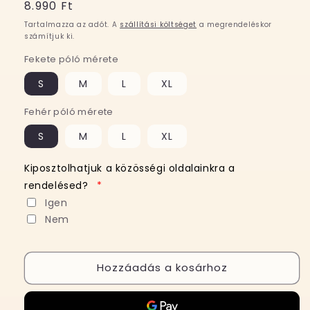
Normál
8.990 Ft
ár
Tartalmazza az adót. A
szállítási költséget
a megrendeléskor
számítjuk ki.
Fekete póló mérete
S
M
L
XL
Fehér póló mérete
S
M
L
XL
Kiposztolhatjuk a közösségi oldalainkra a
rendelésed?
*
Igen
Nem
Hozzáadás a kosárhoz