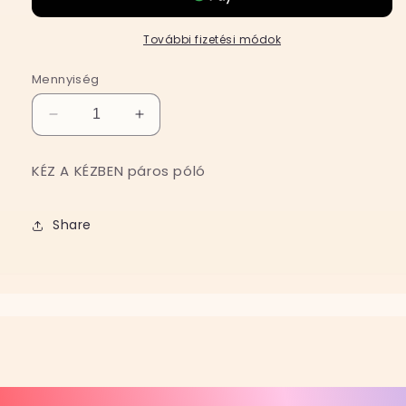
További fizetési módok
Mennyiség
KÉZ
KÉZ
A
A
KÉZBEN
KÉZBEN
KÉZ A KÉZBEN páros póló
páros
páros
póló
póló
mennyiségének
mennyiségének
Share
csökkentése
növelése