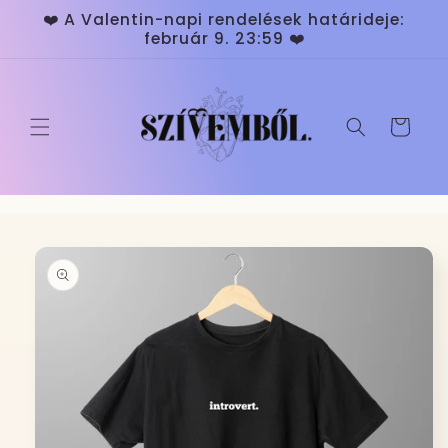
Ugrás a
❤️ A Valentin-napi rendelések határideje:
tartalomhoz
február 9. 23:59 ❤️
Kosár
Kihagyás, és
ugrás a
termékadatokra