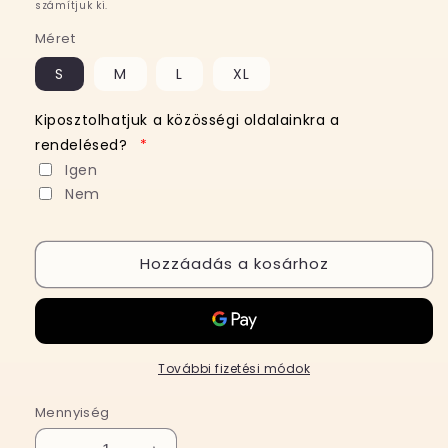
számítjuk ki.
Méret
S
M
L
XL
Kiposztolhatjuk a közösségi oldalainkra a
rendelésed?
*
Igen
Nem
Hozzáadás a kosárhoz
További fizetési módok
Mennyiség