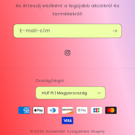
és értesülj elsőként a legújabb akciókról és
termékekről!
E-mail-cím
Instagram
Ország/régió
HUF Ft | Magyarország
Fizetési
módok
© 2026,
Szívemből.
Szolgáltató: Shopify