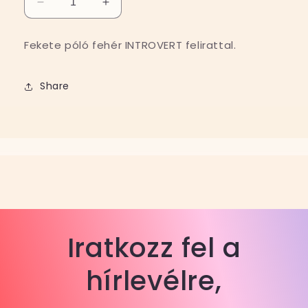
INTROVERT
INTROVERT
póló
póló
mennyiségének
mennyiségének
Fekete póló fehér INTROVERT felirattal.
csökkentése
növelése
Share
Iratkozz fel a
hírlevélre,