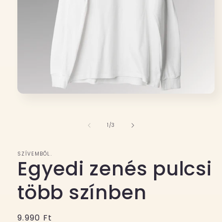
1.
médiafájl
megnyitása
a
/
1
/
3
modális
párbeszédpanelen
SZÍVEMBŐL.
Egyedi zenés pulcsi
több színben
Normál
9.990 Ft