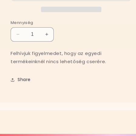
Mennyiség
Egyedi
Egyedi
zenés
zenés
pulcsi
pulcsi
Felhívjuk figyelmedet, hogy az egyedi
több
több
termékeinknél nincs lehetőség cserére.
színben
színben
mennyiségének
mennyiségének
csökkentése
növelése
Share