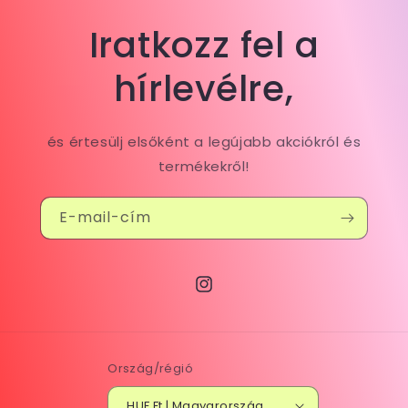
Iratkozz fel a
hírlevélre,
és értesülj elsőként a legújabb akciókról és
termékekről!
E-mail-cím
Instagram
Ország/régió
HUF Ft | Magyarország