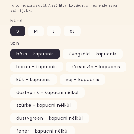
ár
Tartalmazza az adót. A
szállítási költséget
a megrendeléskor
számítjuk ki.
Méret
S
M
L
XL
Szín
bézs - kapucnis
üvegzöld - kapucnis
barna - kapucnis
rózsaszín - kapucnis
kék - kapucnis
vaj - kapucnis
dustypink - kapucni nélkül
szürke - kapucni nélkül
dustygreen - kapucni nélkül
fehér - kapucni nélkül