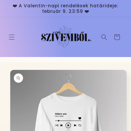
Ugrás a
❤️ A Valentin-napi rendelések határideje:
tartalomhoz
február 9. 23:59 ❤️
Kosár
Kihagyás, és
ugrás a
termékadatokra