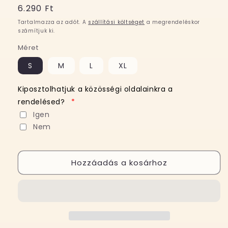
Normál
6.290 Ft
ár
Tartalmazza az adót. A
szállítási költséget
a megrendeléskor
számítjuk ki.
Méret
S
M
L
XL
Kiposztolhatjuk a közösségi oldalainkra a
rendelésed?
*
Igen
Nem
Hozzáadás a kosárhoz