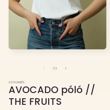
1.
médiafájl
megnyitása
a
modális
/
1
/
2
párbeszédpanelen
SZÍVEMBŐL.
AVOCADO póló //
THE FRUITS