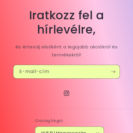
Iratkozz fel a
hírlevélre,
és értesülj elsőként a legújabb akciókról és
termékekről!
E-mail-cím
Instagram
Ország/régió
HUF Ft | Magyarország