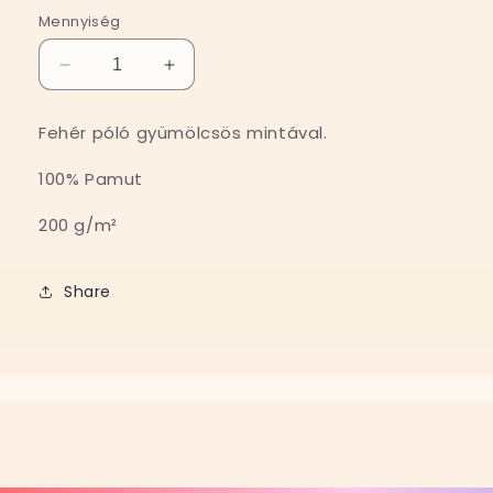
Mennyiség
AVOCADO
AVOCADO
póló
póló
//
//
Fehér póló gyümölcsös mintával.
THE
THE
FRUITS
FRUITS
100% Pamut
mennyiségének
mennyiségének
csökkentése
növelése
200 g/m²
Share