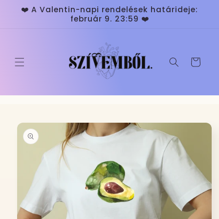
Ugrás a
❤️ A Valentin-napi rendelések határideje:
tartalomhoz
február 9. 23:59 ❤️
Kosár
Kihagyás, és
ugrás a
termékadatokra