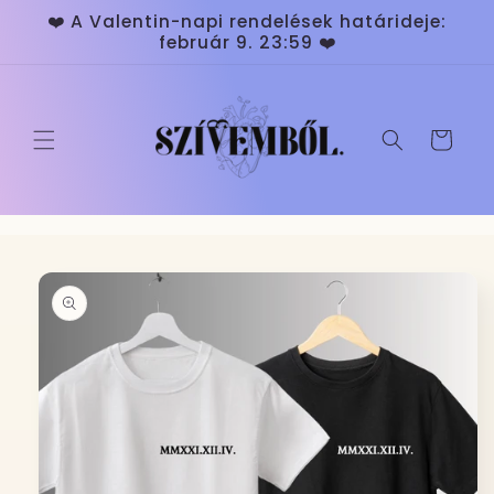
Ugrás a
❤️ A Valentin-napi rendelések határideje:
tartalomhoz
február 9. 23:59 ❤️
Kosár
Kihagyás, és
ugrás a
termékadatokra