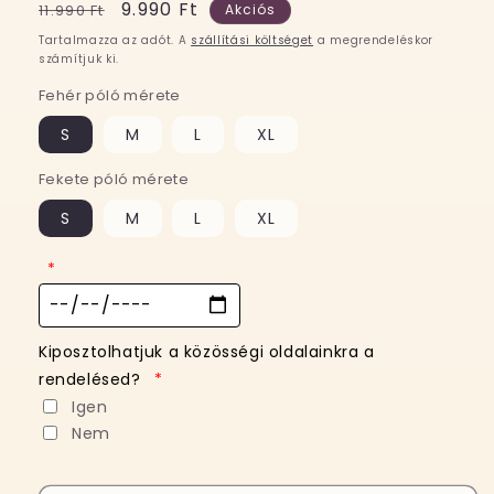
Normál
Akciós
9.990 Ft
11.990 Ft
Akciós
ár
ár
Tartalmazza az adót. A
szállítási költséget
a megrendeléskor
számítjuk ki.
Fehér póló mérete
S
M
L
XL
Fekete póló mérete
S
M
L
XL
*
Kiposztolhatjuk a közösségi oldalainkra a
rendelésed?
*
Igen
Nem