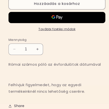
Hozzáadás a kosárhoz
További fizetési módok
Mennyiség
1+1
1+1
AKCIÓ
AKCIÓ
-
-
Római számos póló az évfordulótok dátumával
RÓMAI
RÓMAI
SZÁMOS
SZÁMOS
páros
páros
póló
póló
Felhívjuk figyelmedet, hogy az egyedi
mennyiségének
mennyiségének
termékeinknél nincs lehetőség cserére.
csökkentése
növelése
Share