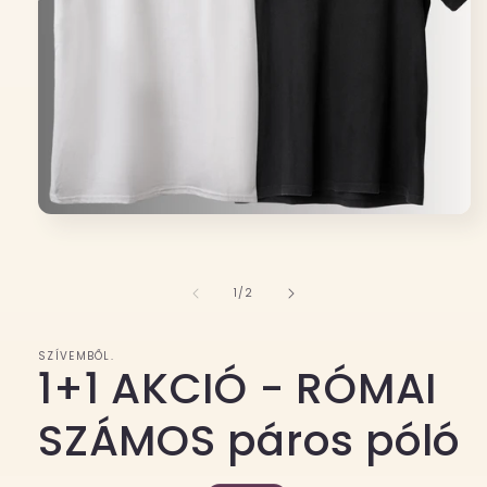
1.
médiafájl
megnyitása
a
modális
/
1
/
2
párbeszédpanelen
SZÍVEMBŐL.
1+1 AKCIÓ - RÓMAI
SZÁMOS páros póló